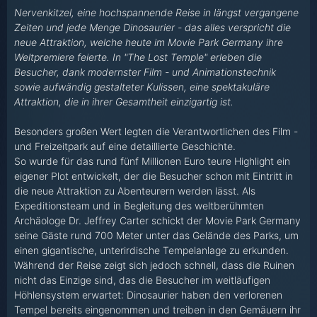
Nervenkitzel, eine hochspannende Reise in längst vergangene
Zeiten und jede Menge Dinosaurier - das alles verspricht die
neue Attraktion, welche heute im Movie Park Germany ihre
Weltpremiere feierte. In "The Lost Temple" erleben die
Besucher, dank modernster Film - und Animationstechnik
sowie aufwändig gestalteter Kulissen, eine spektakuläre
Attraktion, die in ihrer Gesamtheit einzigartig ist.
Besonders großen Wert legten die Verantwortlichen des Film -
und Freizeitpark auf eine detaillierte Geschichte.
So wurde für das rund fünf Millionen Euro teure Highlight ein
eigener Plot entwickelt, der die Besucher schon mit Eintritt in
die neue Attraktion zu Abenteurern werden lässt. Als
Expeditionsteam und in Begleitung des weltberühmten
Archäologe Dr. Jeffrey Carter schickt der Movie Park Germany
seine Gäste rund 700 Meter unter das Gelände des Parks, um
einen gigantische, unterirdische Tempelanlage zu erkunden.
Während der Reise zeigt sich jedoch schnell, dass die Ruinen
nicht das Einzige sind, das die Besucher im weitläufigen
Höhlensystem erwartet: Dinosaurier haben den verlorenen
Tempel bereits eingenommen und treiben in den Gemäuern ihr