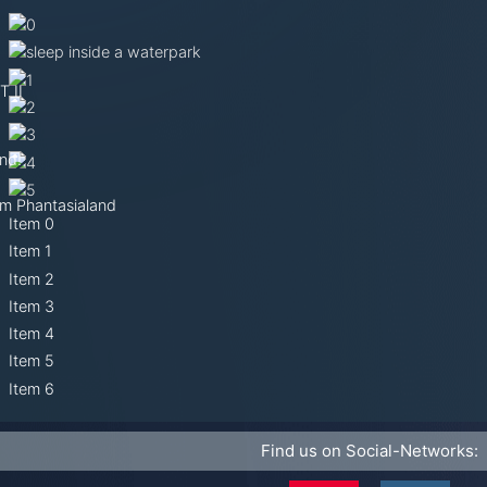
 II
nd!
im Phantasialand
Item 0
Item 1
Item 2
Item 3
Item 4
Item 5
Item 6
Find us on Social-Networks: