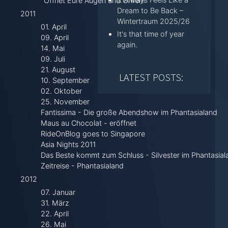
"Öffnet Eure Augen und Ohren!"
Dream to Be Back –
2011
Wintertraum 2025/26
01. April
It's that time of year
09. April
again.
14. Mai
09. Juli
21. August
LATEST POSTS:
10. September
02. Oktober
25. November
Fantissima - Die große Abendshow im Phantasialand
Maus au Chocolat - eröffnet
RideOnBlog goes to Singapore
Asia Nights 2011
Das Beste kommt zum Schluss - Silvester im Phantasial
Zeitreise - Phantasialand
2012
07. Januar
31. März
22. April
26. Mai