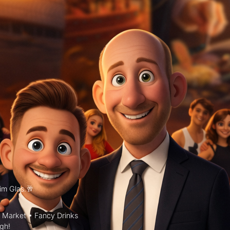
m Glas.🥂
Market • Fancy Drinks
gh!