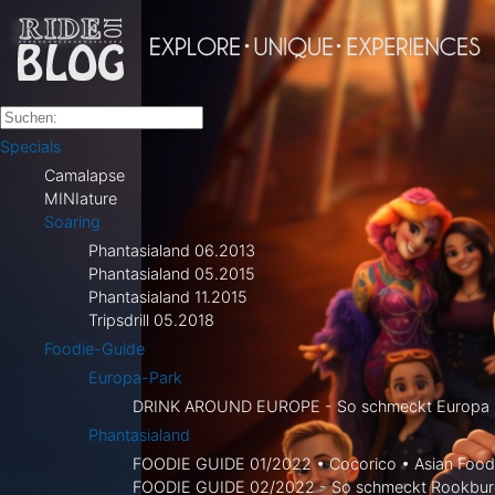
Specials
Camalapse
MINIature
Soaring
Phantasialand 06.2013
Phantasialand 05.2015
Phantasialand 11.2015
Tripsdrill 05.2018
Foodie-Guide
Europa-Park
DRINK AROUND EUROPE - So schmeckt Europa i
Phantasialand
FOODIE GUIDE 01/2022 • Cocorico • Asian Food 
FOODIE GUIDE 02/2022 - So schmeckt Rookbur