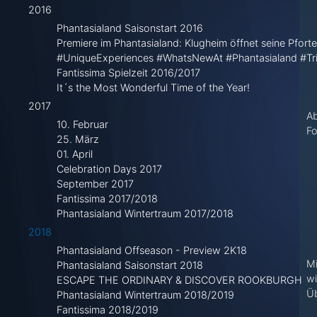
2016
Phantasialand Saisonstart 2016
Premiere im Phantasialand: Klugheim öffnet seine Pforte
#UniqueExperiences #WhatsNewAt #Phantasialand #Tr
Fantissima Spielzeit 2016/2017
It´s the Most Wonderful Time of the Year!
2017
Ab
10. Februar
Fo
25. März
01. April
Celebration Days 2017
September 2017
Fantissima 2017/2018
Phantasialand Wintertraum 2017/2018
2018
Phantasialand Offseason - Preview 2K18
Mi
Phantasialand Saisonstart 2018
wi
ESCAPE THE ORDINARY & DISCOVER ROOKBURGH
Üb
Phantasialand Wintertraum 2018/2019
Fantissima 2018/2019