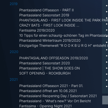
2019
Phantasialand Offseason - PART II
Phantasialand Saisonstart 2019
PHANTASIALAND - FIRST LOOK INSIDE THE PARK PART
CRAZY BATS - FIRST LOOK INSIDE ...
Fantissima 2019/2020
10 Tipps für einen schaurig-schönen Tag im Phantasiala
Phantasialand Wintertraum 2019/2020
Einzigartige Themenwelt "R O O K B U R G H" entsteht 
2020
PHANTASIALAND OFFSEASON 2019/2020
Phantasialand Saisonstart 2020
Phantasialand | THE SHOW GOES ON
SOFT OPENING - ROOKBURGH
2021
Phantasialand Offseason 2021 - Part 01.
Phantasialand öffnet am 10.06.2021
Phantasialand Reopening Day / Saisonstart 2021
Phantasialand - 'What's new?' Vor Ort Bericht
Fantissima - Opening Night 2021