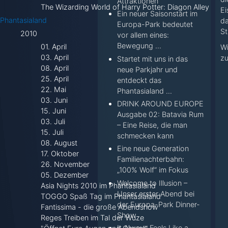
Attraktionen
The Wizarding World of Harry Potter: Diagon Alley
Ei
Ein neuer Saisonstart im
Phantasialand
da
Europa-Park bedeutet
St
2010
vor allem eines:
Bewegung ...
01. April
Wi
03. April
zu
Startet mit uns in das
08. April
neue Parkjahr und
25. April
entdeckt das
22. Mai
Phantasialand ...
03. Juni
DRINK AROUND EUROPE
15. Juni
Ausgabe 02: Batavia Rum
03. Juli
– Eine Reise, die man
15. Juli
schmecken kann
08. August
Eine neue Generation
17. Oktober
Familienachterbahn:
26. November
„100% Wolf“ im Fokus
05. Dezember
Welcome to Illusion –
Asia Nights 2010 im Phantasialand
Unser erster Abend bei
TOGGO Spaß Tag im Phantasialand
der Europa-Park Dinner-
Fantissima - die große Abendshow
Show
Reges Treiben im Tal der Wuze
It Always Feels Like a