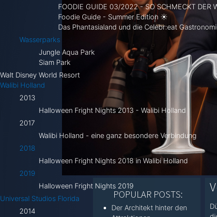
FOODIE GUIDE 03/2022 - SO SCHMECKT DER
Foodie Guide - Summer Edition ☀
Das Phantasialand und die Celebr:eat Gastronomie
Wasserparks
Jungle Aqua Park
Siam Park
Walt Disney World Resort
Walibi Holland
2013
Halloween Fright Nights 2013 - Walibi Holland
2017
Walibi Holland - eine ganz besondere Verbindung
2018
Halloween Fright Nights 2018 in Walibi Holland
2019
V
Halloween Fright Nights 2019
POPULAR POSTS:
Universal Studios Florida
Dü
Der Architekt hinter den
2014
di